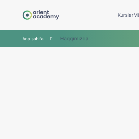
Kurslar
Mü
Haqqımızda
Ana səhifə