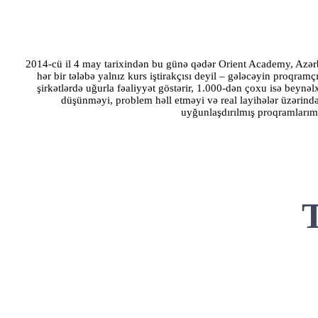
2014-cü il 4 may tarixindən bu günə qədər Orient Academy, Azər
hər bir tələbə yalnız kurs iştirakçısı deyil – gələcəyin proqramç
şirkətlərdə uğurla fəaliyyət göstərir, 1.000-dən çoxu isə beynəl
düşünməyi, problem həll etməyi və real layihələr üzərind
uyğunlaşdırılmış proqramlarımı
T