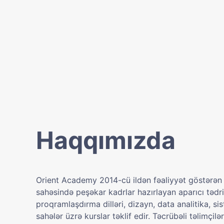
Haqqımızda
Orient Academy 2014-cü ildən fəaliyyət göstərən
sahəsində peşəkar kadrlar hazırlayan aparıcı tədri
proqramlaşdırma dilləri, dizayn, data analitika, sis
sahələr üzrə kurslar təklif edir. Təcrübəli təlimçil