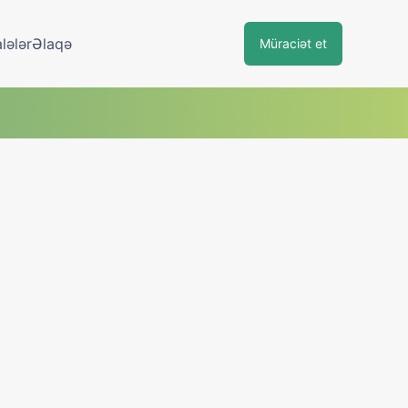
lələr
Əlaqə
Müraciət et