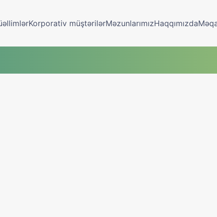
əllimlər
Korporativ müştərilər
Məzunlarımız
Haqqımızda
Məqa