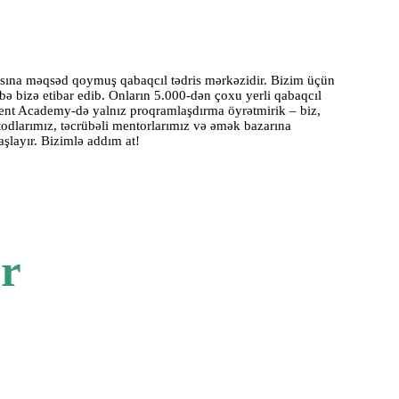
ısına məqsəd qoymuş qabaqcıl tədris mərkəzidir. Bizim üçün
ləbə bizə etibar edib. Onların 5.000-dən çoxu yerli qabaqcıl
 Orient Academy-də yalnız proqramlaşdırma öyrətmirik – biz,
todlarımız, təcrübəli mentorlarımız və əmək bazarına
aşlayır. Bizimlə addım at!
ar