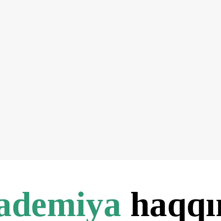
ademiya
haqqı