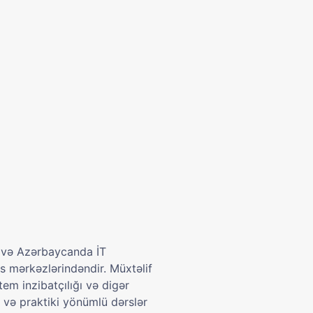
 və Azərbaycanda İT
s mərkəzlərindəndir. Müxtəlif
tem inzibatçılığı və digər
ər və praktiki yönümlü dərslər