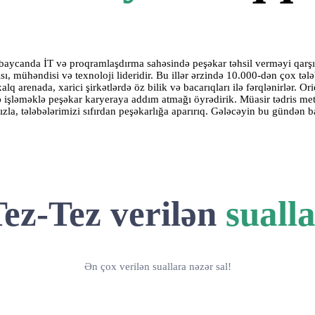
baycanda İT və proqramlaşdırma sahəsində peşəkar təhsil verməyi qarş
ısı, mühəndisi və texnoloji lideridir. Bu illər ərzində 10.000-dən çox tə
xalq arenada, xarici şirkətlərdə öz bilik və bacarıqları ilə fərqlənirlər.
ə işləməklə peşəkar karyeraya addım atmağı öyrədirik. Müasir tədris me
zla, tələbələrimizi sıfırdan peşəkarlığa aparırıq. Gələcəyin bu gündən b
ez-Tez verilən
suall
Ən çox verilən suallara nəzər sal!