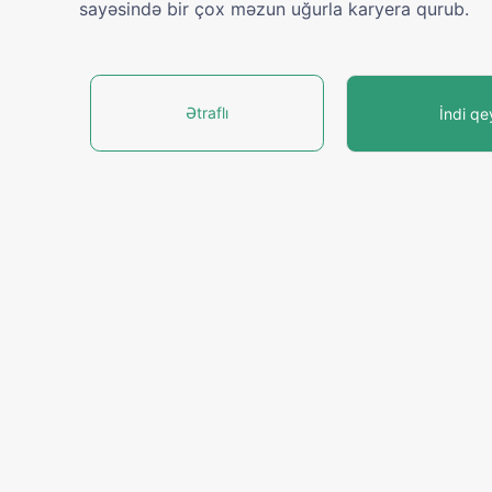
sayəsində bir çox məzun uğurla karyera qurub.
Ətraflı
İndi q