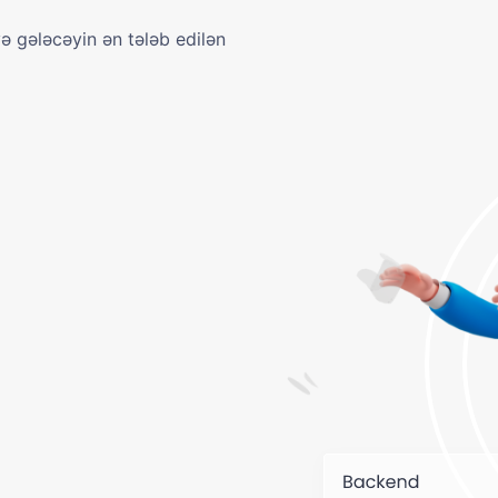
ə gələcəyin ən tələb edilən