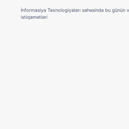
İnformasiya Texnologiyaları sahəsində bu günün v
istiqamətləri