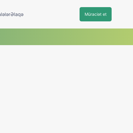
lələr
Əlaqə
Müraciət et