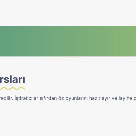
sları
r. İştirakçılar sıfırdan öz oyunlarını hazırlayır və layihə po