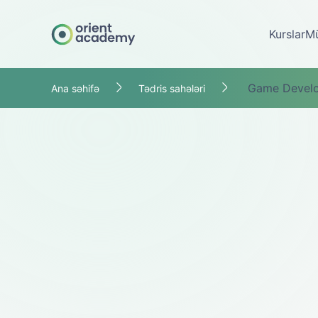
Kurslar
Mü
Game Develop
Ana səhifə
Tədris sahələri