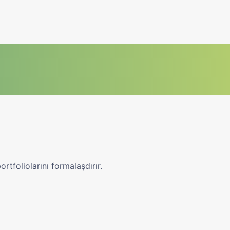
rtfoliolarını formalaşdırır.