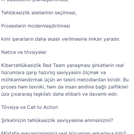
Təhlükəsizlik alətlərinin seçilməsi,
Proseslərin modernləşdirilməsi
kimi qərarların daha əsaslı verilməsinə imkan yaradır.
Nəticə və tövsiyələr
Kibertəhlükəsizlik Red Team yanaşması şirkətlərin real
hücumlara qarşı hazırlıq səviyyəsini ölçmək və
möhkəmləndirmək üçün ən təsirli metodlardan biridir. Bu
proses həm texniki, həm də insan amilinə bağlı zəiflikləri
üzə çıxararaq təşkilatı daha etibarlı və davamlı edir.
Tövsiyə və Call to Action
Şirkətinizin təhlükəsizlik səviyyəsinə əminsinizmi?
Müdafiə mexanizmləriniz real hücumları aşkarlaya bilir?