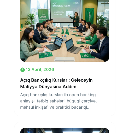
13 April, 2026
Açıq Bankçılıq Kursları: Gələcəyin
Maliyyə Dünyasına Addım
Açıq bankçılıq kursları ilə open banking
anlayışı, tətbiq sahələri, hüquqi çərçivə,
məhsul inkişafı və praktiki bacarıql...