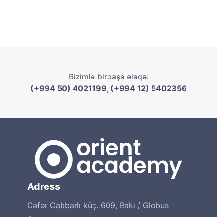
Bizimlə birbaşa əlaqə:
(+994 50) 4021199, (+994 12) 5402356
Adress
Cəfər Cabbarlı küç. 609, Bakı / Globus