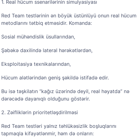
1. Real hücum ssenarilərinin simulyasiyası
Red Team testlərinin ən böyük üstünlüyü onun real hücum
metodlarını tətbiq etməsidir. Komanda:
Sosial mühəndislik üsullarından,
Şəbəkə daxilində lateral hərəkətlərdən,
Eksploitasiya texnikalarından,
Hücum alətlərindən geniş şəkildə istifadə edir.
Bu isə təşkilatın “kağız üzərində deyil, real həyatda” nə
dərəcədə dayanıqlı olduğunu göstərir.
2. Zəifliklərin prioritetləşdirilməsi
Red Team testləri yalnız təhlükəsizlik boşluqlarını
tapmaqla kifayətlənmir, həm də onların: