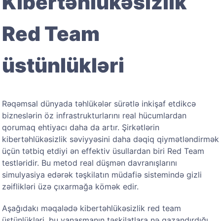
Kibertəhlükəsizlik
Red Team
üstünlükləri
Rəqəmsal dünyada təhlükələr sürətlə inkişaf etdikcə
bizneslərin öz infrastrukturlarını real hücumlardan
qorumaq ehtiyacı daha da artır. Şirkətlərin
kibertəhlükəsizlik səviyyəsini daha dəqiq qiymətləndirmək
üçün tətbiq etdiyi ən effektiv üsullardan biri Red Team
testləridir. Bu metod real düşmən davranışlarını
simulyasiya edərək təşkilatın müdafiə sistemində gizli
zəiflikləri üzə çıxarmağa kömək edir.
Aşağıdakı məqalədə kibertəhlükəsizlik red team
üstünlükləri, bu yanaşmanın təşkilatlara nə qazandırdığı