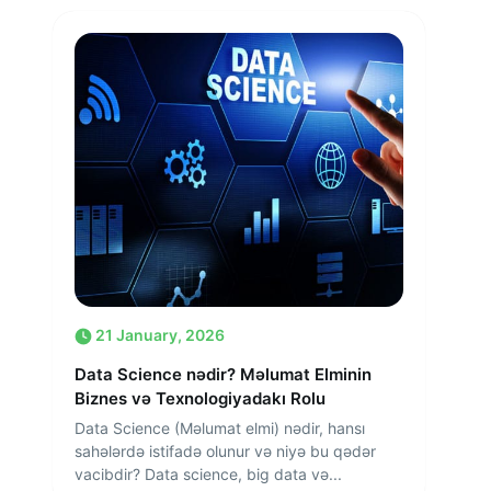
21 January, 2026
Data Science nədir? Məlumat Elminin
Biznes və Texnologiyadakı Rolu
Data Science (Məlumat elmi) nədir, hansı
sahələrdə istifadə olunur və niyə bu qədər
vacibdir? Data science, big data və...