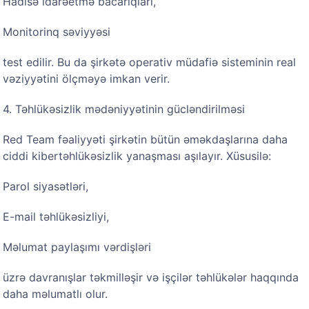
Hadisə idarəetmə bacarıqları,
Monitorinq səviyyəsi
test edilir. Bu da şirkətə operativ müdafiə sisteminin real
vəziyyətini ölçməyə imkan verir.
4. Təhlükəsizlik mədəniyyətinin gücləndirilməsi
Red Team fəaliyyəti şirkətin bütün əməkdaşlarına daha
ciddi kibertəhlükəsizlik yanaşması aşılayır. Xüsusilə:
Parol siyasətləri,
E-mail təhlükəsizliyi,
Məlumat paylaşımı vərdişləri
üzrə davranışlar təkmilləşir və işçilər təhlükələr haqqında
daha məlumatlı olur.