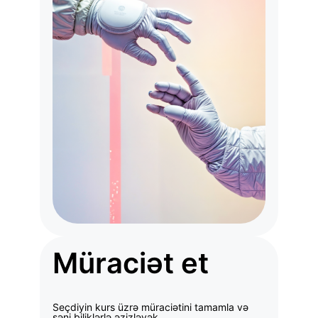
Müraciət et
Seçdiyin kurs üzrə müraciətini tamamla və
səni biliklərlə əzizləyək.