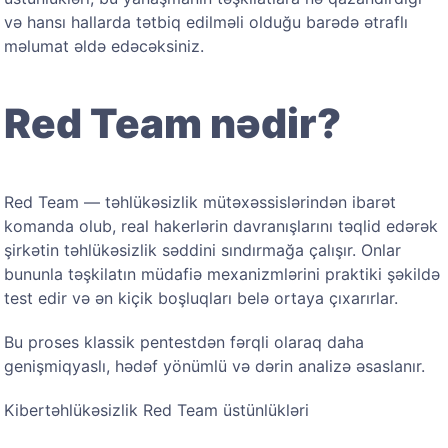
və hansı hallarda tətbiq edilməli olduğu barədə ətraflı
məlumat əldə edəcəksiniz.
Red Team nədir?
Red Team — təhlükəsizlik mütəxəssislərindən ibarət
komanda olub, real hakerlərin davranışlarını təqlid edərək
şirkətin təhlükəsizlik səddini sındırmağa çalışır. Onlar
bununla təşkilatın müdafiə mexanizmlərini praktiki şəkildə
test edir və ən kiçik boşluqları belə ortaya çıxarırlar.
Bu proses klassik pentestdən fərqli olaraq daha
genişmiqyaslı, hədəf yönümlü və dərin analizə əsaslanır.
Kibertəhlükəsizlik Red Team üstünlükləri