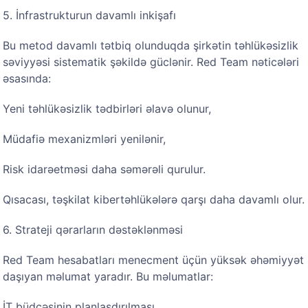
5. İnfrastrukturun davamlı inkişafı
Bu metod davamlı tətbiq olunduqda şirkətin təhlükəsizlik
səviyyəsi sistematik şəkildə güclənir. Red Team nəticələri
əsasında:
Yeni təhlükəsizlik tədbirləri əlavə olunur,
Müdafiə mexanizmləri yenilənir,
Risk idarəetməsi daha səmərəli qurulur.
Qısacası, təşkilat kibertəhlükələrə qarşı daha davamlı olur.
6. Strateji qərarların dəstəklənməsi
Red Team hesabatları menecment üçün yüksək əhəmiyyət
daşıyan məlumat yaradır. Bu məlumatlar:
İT büdcəsinin planlaşdırılması,