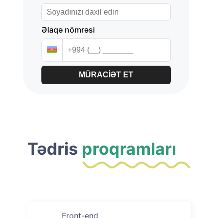
Əlaqə nömrəsi
MÜRACİƏT ET
Tədris
proqramları
Front-end