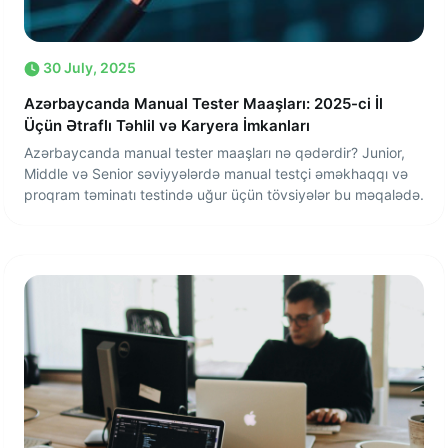
30 July, 2025
Azərbaycanda Manual Tester Maaşları: 2025-ci İl
Üçün Ətraflı Təhlil və Karyera İmkanları
Azərbaycanda manual tester maaşları nə qədərdir? Junior,
Middle və Senior səviyyələrdə manual testçi əməkhaqqı və
proqram təminatı testində uğur üçün tövsiyələr bu məqalədə.