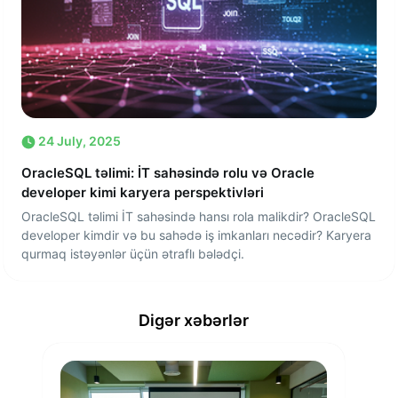
24 July, 2025
OracleSQL təlimi: İT sahəsində rolu və Oracle
developer kimi karyera perspektivləri
OracleSQL təlimi İT sahəsində hansı rola malikdir? OracleSQL
developer kimdir və bu sahədə iş imkanları necədir? Karyera
qurmaq istəyənlər üçün ətraflı bələdçi.
Digər xəbərlər