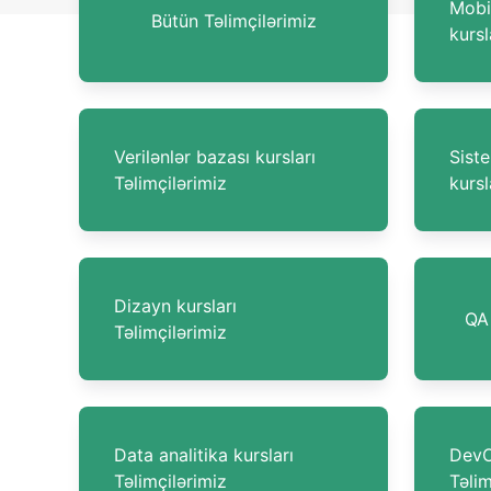
Mobi
Bütün Təlimçilərimiz
kursl
Verilənlər bazası kursları
Sist
Təlimçilərimiz
kursl
Dizayn kursları
QA 
Təlimçilərimiz
Data analitika kursları
DevO
Təlimçilərimiz
Təlim