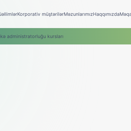
əllimlər
Korporativ müştərilər
Məzunlarımız
Haqqımızda
Məqa
ə administratorluğu kursları