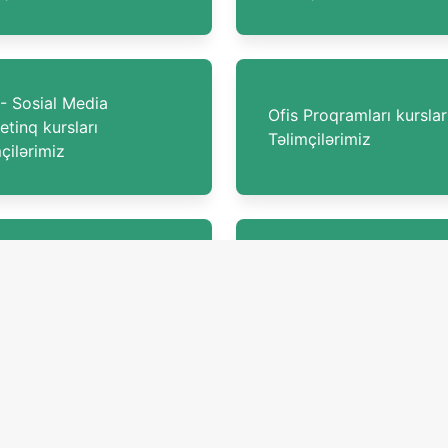
 Sosial Media
Ofis Proqramları kurslar
tinq kursları
Təlimçilərimiz
çilərimiz
bankçılıq kursları
Süni İntellekt Mühəndisl
çilərimiz
(AI Engineer) Təlimçilər