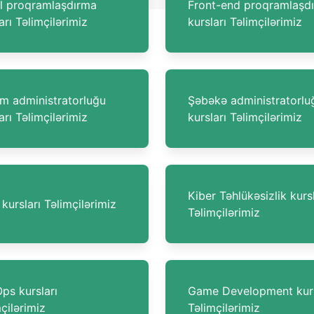
l proqramlaşdırma
Front-end proqramlaşd
arı Təlimçilərimiz
kursları Təlimçilərimiz
em administratorluğu
Şəbəkə administratorlu
arı Təlimçilərimiz
kursları Təlimçilərimiz
Kiber Təhlükəsizlik kursl
kursları Təlimçilərimiz
Təlimçilərimiz
ps kursları
Game Development kurs
çilərimiz
Təlimçilərimiz