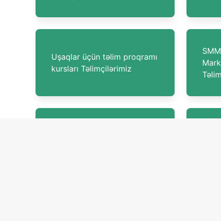
SMM-
Uşaqlar üçün təlim proqramı
Marke
kursları Təlimçilərimiz
Təlim
İT xidmətlərinin idarə
Açıq 
olunması Təlimçilərimiz
Təlim