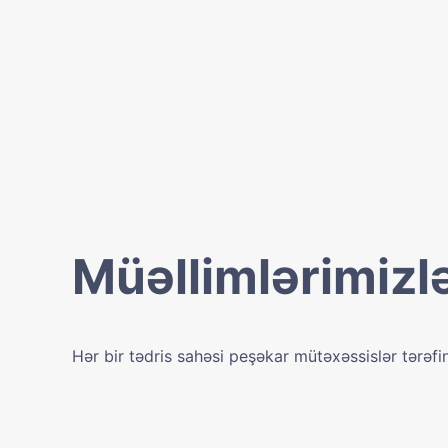
Müəllimlərimizlə
Hər bir tədris sahəsi peşəkar mütəxəssislər tərəfi