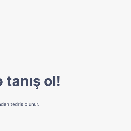
 tanış ol!
ndən tədris olunur.