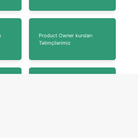
ı
Product Owner kursları
Təlimçilərimiz
iyi
Elektronika kursları
imiz
Təlimçilərimiz