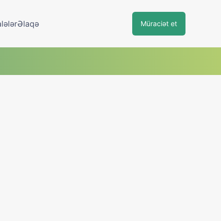
lələr
Əlaqə
Müraciət et