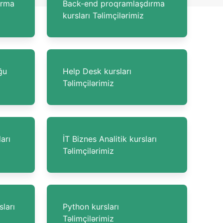
ırma
Back-end proqramlaşdırma
kursları Təlimçilərimiz
ğu
Help Desk kursları
Təlimçilərimiz
arı
İT Biznes Analitik kursları
Təlimçilərimiz
ları
Python kursları
Təlimçilərimiz