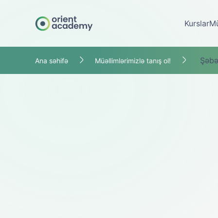
Kurslar
Mü
Şəbək
Ana səhifə
Müəllimlərimizlə tanış ol!